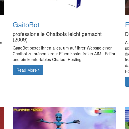
GaitoBot
E
professionelle Chatbots leicht gemacht
D
(2009)
or
Au
GaitoBot bietet Ihnen alles, um auf Ihrer Website einen
üb
Chatbot zu präsentieren: Einen kostenfreien AIML Editor
di
und ein komfortables Chatbot Hosting.
Id
da
Read More
Fo