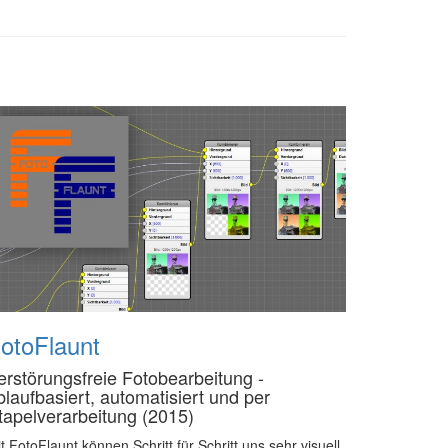
otoFlaunt
erstörungsfreie Fotobearbeitung -
blaufbasiert, automatisiert und per
tapelverarbeitung (2015)
t FotoFlaunt können Schritt für Schritt uns sehr visuell