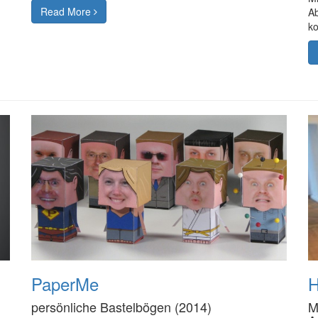
Read More
Ab
ko
PaperMe
H
persönliche Bastelbögen (2014)
M